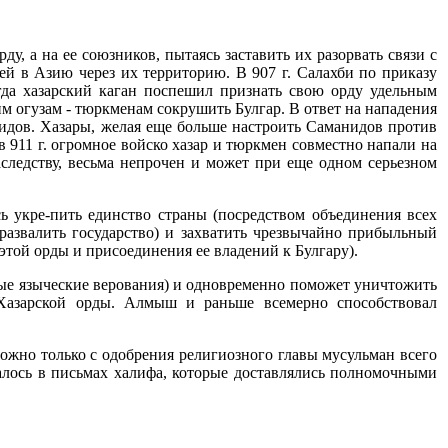
, а на ее союзников, пытаясь заставить их разорвать связи с
тей в Азию через их территорию. В 907 г. Салахби по приказу
да хазарский каган поспешил признать свою орду удельным
м огузам - тюркменам сокрушить Булгар. В ответ на нападения
идов. Хазары, желая еще больше настроить Саманидов против
 911 г. огромное войско хазар и тюркмен совместно напали на
следству, весьма непрочен и может при еще одном серьезном
ь укре-пить единство страны (посредством объединения всех
развалить государство) и захватить чрезвычайно прибыльный
той орды и присоединения ее владений к Булгару).
ные языческие верования) и одновременно поможет уничтожить
Хазарской орды. Алмыш и раньше всемерно способствовал
можно только с одобрения религиозного главы мусульман всего
жалось в письмах халифа, которые доставлялись полномочными