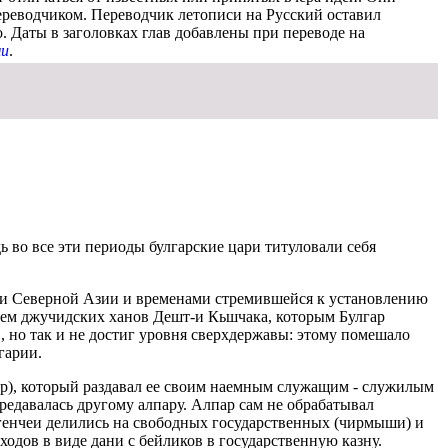
ереводчиком. Переводчик летописи на Русский оставил
. Даты в заголовках глав добавлены при переводе на
ми
.
ь во все эти периоды булгарские цари титуловали себя
 и Северной Азии и временами стремившейся к установлению
нием джучидских ханов Дешт-и Кьшчака, которым Булгар
, но так и не достиг уровня сверхдержавы: этому помешало
гарии.
мир), который раздавал ее своим наемным служащим - служилым
ередавалась другому алпару. Алпар сам не обрабатывал
 Игенчеи делились на свободных государственных (чирмыши) и
ходов в виде дани с бейликов в государственную казну.