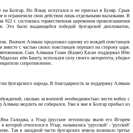
 на Болгар. Но Ялкау испугался и не приехал в Буляр. Срыв
ляре и ограничили свои действия лишь отдельными вылазками. В
мая 922 г. состоялась торжественная церемония провозглашения
ман. Это было выдающейся победой булгарской дипломатии,
о так. Вначале Алмыш предложил одному из вождей повстанцев
 вместе с частью своих повстанцев перешел на сторону царя.
мятежников. Сын Алмыша Газан (Казан) Хасан поддержал Ибн
бдаллах ибн Башту, используя силу своего авторитета, убедил
рекратили сопротивление.
гии булгарского народа. В благодарность за поддержку Алмыш
буждений, сколько за военной необходимостью: вести войну с
р Алмыш медлить не собирался. Уже в мае в Болгар прибыл из
Яна Галиджа, а Угыр (русские летописцы звали его Игорем
которой относился и Угыр, называлась 'урусской' - 'русской'
иеве. Так в западной части булгарских земель возникло третье