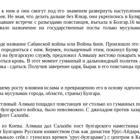
к ним и они смогут под его знаменем развернуть наступление
ев. Не зная, что делать дальше без Ялкау, они укрепились в Бу
ежавшее встречи с разъездами повстанцев, въехала в Болгар.16 
ивало назначение на государственные посты только мусуль
роде название Сабанской войны или Войны биев. Произошло эт
 породниться с ним. Кермек, польщенный этим, покинул Буляр и
й на булгарскую службу, предложил Алмышу жестоко покарать 
иться кровь. В этот момент гуманный и дальновидный политик А
ка - сдаться. Получив заверение царя, Бырак и его повстанцы п
шему росту влияния ислама и превращению его в основу идеоло
а мусульман города, области, страны) Булгара.
етливый Алмыш пощадил повстанцев не столько из гуманных по
 булгарского войска, было невозможно. С джихадом против хаза
 флот Салахби.
из Киева. Алмыш дал Салахби пост булгарского наместника 
улгарии Русским княжеством (так как династия Урус-Айдара, к 
ывало себя с гуннских времен 'урус-булгарами') с центром в К