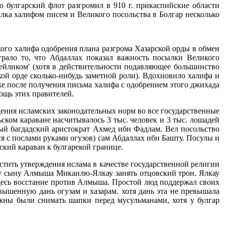
о булгарский флот разгромил в 910 г. прикаспийские области
лка халифом писем и Великого посольства в Болгар несколько
кого халифа одобрения плана разгрома Хазарской орды в обмен
рало то, что Абдаллах показал важность посылки Великого
ейликом' (хотя в действительности подавляющее большинство
кой орде сколько-нибудь заметной роли). Вдохновило халифа и
же после получения письма халифа с одобрением этого джихада
ощь этих правителей.
едения исламских законодательных норм во все государственные
ком караване насчитывалось 3 тыс. человек и 3 тыс. лошадей
ный багдадский аристократ Ахмед ибн Фадлам. Вел посольство
я с послами руками огузов) сам Абдаллах ибн Башту. Посулы и
кий караван к булгарекой границе.
стить утверждения ислама в качестве государственной религии
му сыну Алмыша Микаилю-Ялкау занять отцовский трон. Ялкау
 здесь восстание против Алмыша. Простой люд поддержал своих
ышенную дань огузам и хазарам. хотя дань эта не превышала
лжны были снимать шапки перед мусульманами, хотя у булгар