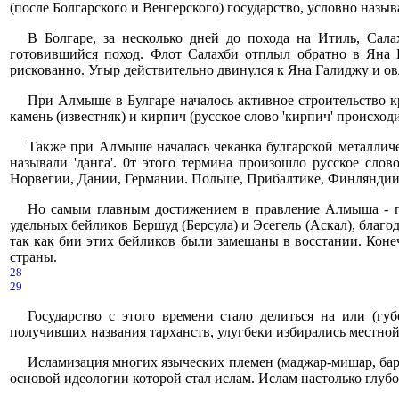
(после Болгарского и Венгерского) государство, условно назы
В Болгаре, за несколько дней до похода на Итиль, Сала
готовившийся поход. Флот Салахби отплыл обратно в Яна Г
рискованно. Угыр действительно двинулся к Яна Галиджу и ов
При Алмыше в Булгаре началось активное строительство к
камень (известняк) и кирпич (русское слово 'кирпич' происходи
Также при Алмыше началась чеканка булгарской металлич
называли 'данга'. 0т этого термина произошло русское слово
Норвегии, Дании, Германии. Польше, Прибалтике, Финляндии,
Но самым главным достижением в правление Алмыша - пос
удельных бейликов Бершуд (Берсула) и Эсегель (Аскал), благо
так как бии этих бейликов были замешаны в восстании. Коне
страны.
28
29
Государство с этого времени стало делиться на или (гу
получивших названия тарханств, улугбеки избирались местной
Исламизация многих языческих племен (маджар-мишар, барын
основой идеологии которой стал ислам. Ислам настолько глубок