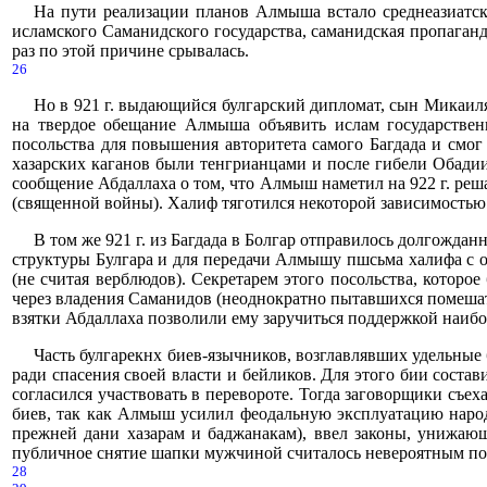
На пути реализации планов Алмыша встало среднеазиатско
исламского Саманидского государства, саманидская пропаган
раз по этой причине срывалась.
26
Но в 921 г. выдающийся булгарский дипломат, сын Микаиля 
на твердое обещание Алмыша объявить ислам государствен
посольства для повышения авторитета самого Багдада и смо
хазарских каганов были тенгрианцами и после гибели Обадии 
сообщение Абдаллаха о том, что Алмыш наметил на 922 г. реш
(священной войны). Халиф тяготился некоторой зависимостью 
В том же 921 г. из Багдада в Болгар отправилось долгожда
структуры Булгара и для передачи Алмышу пшсьма халифа с о
(не считая верблюдов). Секретарем этого посольства, котор
через владения Саманидов (неоднократно пытавшихся помешать
взятки Абдаллаха позволили ему заручиться поддержкой наибо
Часть булгарекнх биев-язычников, возглавлявших удельные 
ради спасения своей власти и бейликов. Для этого бии сос
согласился участвовать в перевороте. Тогда заговорщики съе
биев, так как Алмыш усилил феодальную эксплуатацию народ
прежней дани хазарам и баджанакам), ввел законы, унижающ
публичное снятие шапки мужчиной считалось невероятным поз
28