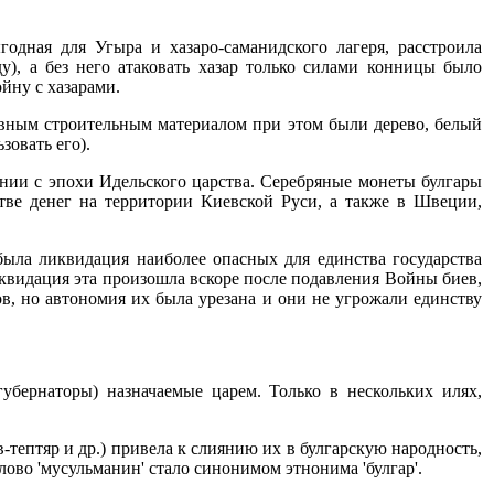
годная для Угыра и хазаро-саманидского лагеря, расстроила
), а без него атаковать хазар только силами конницы было
йну с хазарами.
новным строительным материалом при этом были дерево, белый
зовать его).
нии с эпохи Идельского царства. Серебряные монеты булгары
честве денег на территории Киевской Руси, а также в Швеции,
ыла ликвидация наиболее опасных для единства государства
Ликвидация эта произошла вскоре после подавления Войны биев,
в, но автономия их была урезана и они не угрожали единству
губернаторы) назначаемые царем. Только в нескольких илях,
-тептяр и др.) привела к слиянию их в булгарскую народность,
лово 'мусульманин' стало синонимом этнонима 'булгар'.