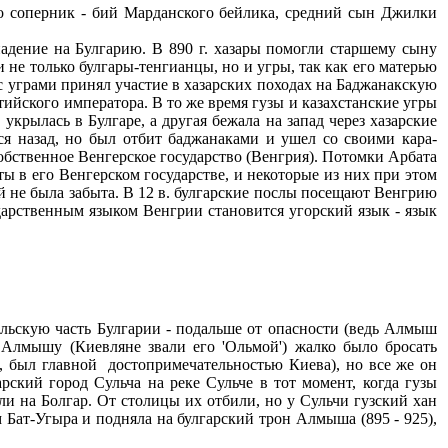
го соперник - бий Марданского бейлика, средний сын Джилки
падение на Булгарию. В 890 г. хазары помогли старшему сыну
 не только булгары-тенгианцы, но и угры, так как его матерью
с уграми принял участие в хазарских походах на Баджанакскую
нтийского императора. В то же время гузы и казахстанские угры
укрылась в Булгаре, а другая бежала на запад через хазарские
ься назад, но был отбит баджанаками и ушел со своими кара-
обственное Венгерское государство (Венгрия). Потомки Арбата
ы в его Венгерском государстве, и некоторые из них при этом
ей не была забыта. В 12 в. булгарские послы посещают Венгрию
дарственным языком Венгрии становится угорский язык - язык
альскую часть Булгарии - подальше от опасности (ведь Алмыш
 Алмышу (Киевляне звали его 'Ольмой') жалко было бросать
в, был главной достопримечательностью Киева), но все же он
рский город Сульча на реке Сульче в тот момент, когда гузы
ли на Болгар. От столицы их отбили, но у Сульчи гузский хан
 Бат-Угыра и подняла на булгарский трон Алмыша (895 - 925),