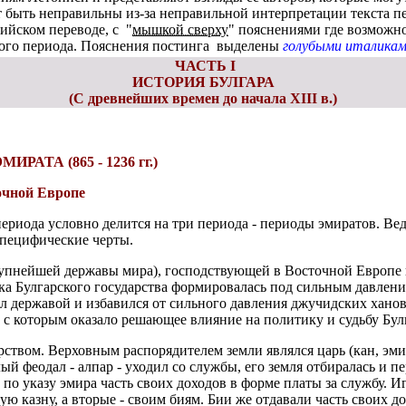
 быть неправильны из-за неправильной интерпретации текста п
ийском переводе, с "
мышкой сверху
" пояснениями где возможно
ого периода. Пояснения постинга выделены
голубыми италика
ЧАСТЬ I
ИСТОРИЯ БУЛГАРА
(С древнейших времен до начала XIII в.)
АТА (865 - 1236 гг.)
очной Европе
периода условно делится на три периода - периоды эмиратов. Вед
специфические черты.
крупнейшей державы мира), господствующей в Восточной Европе
ика Булгарского государства формировалась под сильным давле
л державой и избавился от сильного давления джучидских ханов
 с которым оказало решающее влияние на политику и судьбу Бул
арством. Верховным распорядителем земли являлся царь (кан, э
й феодал - алпар - уходил со службы, его земля отбиралась и п
 по указу эмира часть своих доходов в форме платы за службу.
 казну, а вторые - своим биям. Бии же отдавали часть своих до