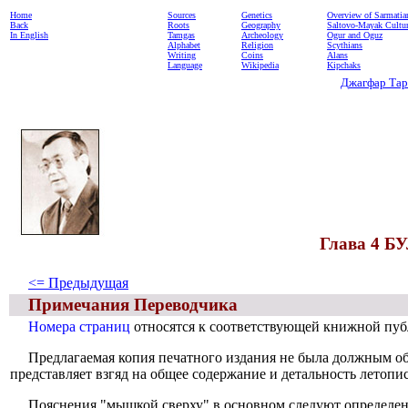
Home
Sources
Genetics
Overview of Sarmatia
Back
Roots
Geography
Saltovo-Mayak Cultu
In English
Tamgas
Archeology
Ogur and Oguz
Alphabet
Religion
Scythians
Writing
Coins
Alans
Language
Wikipedia
Kipchaks
Джагфар Та
Глава 4 Б
<= Предыдущая
Примечания Переводчика
Номера страниц
относятся к соответствующей книжной пуб
Предлагаемая копия печатного издания не была должным обр
представляет взгяд на общее содержание и детальность летопи
Пояснения "
мышкой сверху
" в основном следуют определен