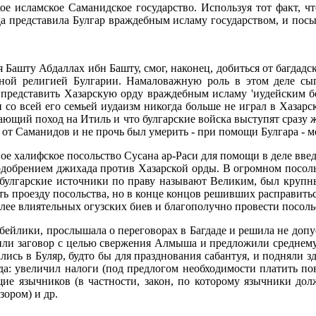
е исламское Саманидское государство. Используя тот факт, чт
да представила Булгар враждебным исламу государством, и посы
Башту Абдаллах ибн Башту, смог, наконец, добиться от багдадс
ной религией Булгарии. Намаловажную роль в этом деле сыг
г представить Хазарскую орду враждебным исламу 'иудейским б
со всей его семьей иудаизм никогда больше не играл в Хазарс
ающий поход на Итиль и что булгарские войска выступят сразу 
от Саманидов и не прочь был умерить - при помощи Булгара - м
нное халифское посольство Сусана ар-Раси для помощи в деле вв
добрением джихада против Хазарской орды. В огромном посольс
ое булгарские источники по праву называют Великим, был круп
 проезду посольства, но в конце концов решивших расправитьс
лее влиятельных огузских биев и благополучно провести посольс
бейлики, прослышала о переговорах в Багдаде и решила не допу
тавили заговор с целью свержения Алмыша и предложили средне
хались в Буляр, будто бы для празднования сабантуя, и подняли
а: увеличил налоги (под предлогом необходимости платить пов
ие язычников (в частности, закон, по которому язычники до
ором) и др.