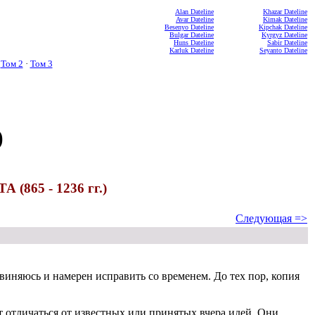
Alan Dateline
Khazar Dateline
Avar Dateline
Kimak Dateline
Besenyo Dateline
Kipchak Dateline
Bulgar Dateline
Kyrgyz Dateline
Huns Dateline
Sabir Dateline
Karluk Dateline
Seyanto Dateline
·
Том 2
·
Том 3
)
865 - 1236 гг.)
Следующая =>
виняюсь и намерен исправить со временем. До тех пор, копия
т отличаться от известных или принятых вчера идей. Они