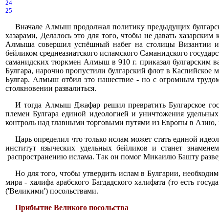
24
25
Вначале Алмыш продолжал политику предыдущих булгарских ц
хазарами, Делалось это для того, чтобы не давать хазарским
Алмыша совершил успёшный набег на столицы Византии и з
бейликом среднеазиатского исламского Саманидского государс
саманидских тюркмен Алмыш в 910 г. приказал булгарским в
Булгара, нарочно пропустили булгарский флот в Каспийское м
Булгар. Алмыш отбил это нашествие - но с огромным трудом
столкновении развалиться.
И тогда Алмыш Джафар решил превратить Булгарское госуд
племен Булгара единой идеологией и уничтожения удельных 
контроль над главными торговыми путями из Европы в Азию, 
Царь определил что только ислам может стать единой иде
институт языческих удельных бейликов и станет знамен
распространению ислама. Так он помог Микаилю Башту разве
Но для того, чтобы утвердить ислам в Булгарии, необходим
мира - халифа арабского Багдадского халифата (то есть гос
('Великими') посольствами.
Прибытие Великого посольства