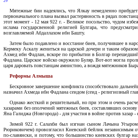
29
Мятежные бии надеялись, что Ялкау немедленно прибудет 
первоначального плана вызвал растерянность в рядах повстанц
этот момент - 12 мая 922 г. - Великое посольство, чудом изб
ислама государсвенной религией Булгара, что предусматр
возглавляемой Абдаллахом ибн Башту.
Затем было подавлено и восстание биев, получившее в на
Кермеку Аскалу жениться на царской дочери и таким образом
Ахмед ибн Фадлан, вскоре по прибытии в Болгар перешедши
Фадлана. Царское войско окружило Буляр. Вот-вот могла прол
царя даровать повстанцам амнистию, а вождя мятежников Быра
Реформы Алмыша
Бескровное завершение конфликта способствовало дальней
назначил Ахмеда ибн Фадлана сеидом (сеид - религиозный глав
Однако жесткий и решительный, но при этом и очень расч
хазарами без ополчений мятежных биев, составлявших основу
Яна Галиджа (Новгорода) - для участия в войне против хазар -
Зимой 922 г. Салахби был изгнан сыном Лачына Угыром 
Рюриковичем) провозгласил Киевский бейлик независимым от Б
по-славянски, и потому, что большинство киевских булгар наз