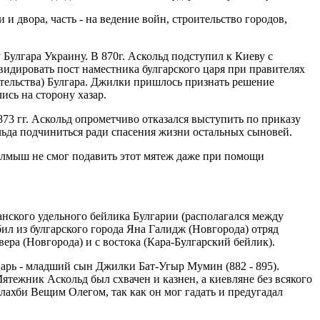
и двора, часть - на ведение войн, строительство городов,
 Булгара Украину. В 870г. Аскольд подступил к Киеву с
идировать пост наместника булгарского царя при правителях
вительства) Булгара. Джилки пришлось признать решение
ись на сторону хазар.
873 гг. Аскольд опрометчиво отказался выступить по приказу
ольда подчиниться ради спасения жизни остальных сыновей.
 Алмыш не смог подавить этот мятеж даже при помощи
нского удельного бейлика Булгарии (располагался между
ил из булгарского города Яна Галидж (Новгорода) отряд
ера (Новгорода) и с востока (Кара-Булгарский бейлик).
царь - младший сын Джилки Бат-Угыр Мумин (882 - 895).
тежник Аскольд был схвачен и казнен, а киевляне без всякого
ахби Вещим Олегом, так как он мог гадать и предугадал