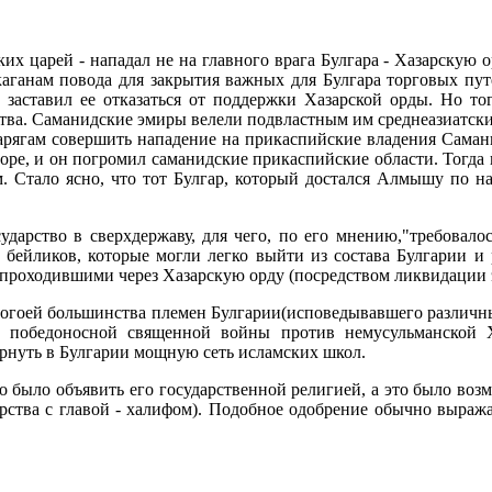
арей - нападал не на главного врага Булгара - Хазарскую орду
 каганам повода для закрытия важных для Булгара торговых пу
аставил ее отказаться от поддержки Хазарской орды. Но тог
тва. Саманидские эмиры велели подвластным им среднеазиатски
арягам совершить нападение на прикаспийские владения Саман
оре, и он погромил саманидские прикаспийские области. Тогда в
. Стало ясно, что тот Булгар, который достался Алмышу по на
арство в сверхдержаву, для чего, по его мнению,"требовалос
бейликов, которые могли легко выйти из состава Булгарии и 
проходившими через Хазарскую орду (посредством ликвидации э
ологоей большинства племен Булгарии(исповедывавшего различ
ем победоносной священной войны против немусульманской 
рнуть в Булгарии мощную сеть исламских школ.
о было объявить его государственной религией, а это было воз
ударства с главой - халифом). Подобное одобрение обычно выра