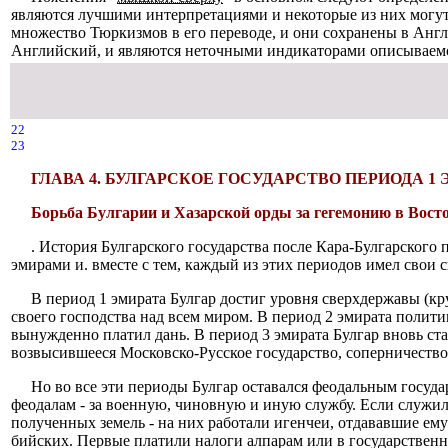
являются лучшими интерпретациями и некоторые из них могут
множество Тюркизмов в его переводе, и они сохранены в Англ
Английский, и являются неточными индикаторами описываем
22
23
ГЛАВА 4. БУЛГАРСКОЕ ГОСУДАРСТВО ПЕРИОДА 1 ЭМИР
Борьба Булгарии и Хазарской орды за гегемонию в Вост
. История Булгарского государства после Кара-Булгарского 
эмирами и. вместе с тем, каждый из этих периодов имел свои 
В период 1 эмирата Булгар достиг уровня сверхдержавы (
своего господства над всем миром. В период 2 эмирата полит
вынужденно платил дань. В период 3 эмирата Булгар вновь ста
возвысившееся Московско-Русское государство, соперничество
Но во все эти периоды Булгар оставался феодальным госуд
феодалам - за военную, чиновную и иную службу. Если служилы
полученных земель - на них работали игенчеи, отдававшие ему
бийских. Первые платили налоги алпарам или в государственную