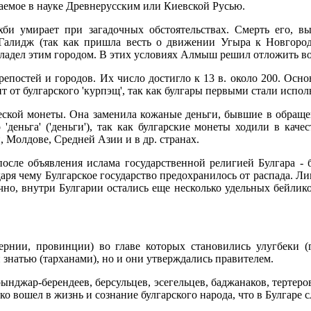
ваемое в науке Древнерусским или Киевской Русью.
хби умирает при загадочных обстоятельствах. Смерть его, вы
алидж (так как пришла весть о движении Угыра к Новгороду
ладел этим городом. В этих условиях Алмыш решил отложить во
репостей и городов. Их число достигло к 13 в. около 200. Ос
т от булгарского 'курпэщ', так как булгары первыми стали исполь
еской монеты. Она заменила кожаные деньги, бывшие в обраще
 'деньга' ('деньги'), так как булгарские монеты ходили в ка
 Молдове, Средней Азии и в др. странах.
ле объявления ислама государственной религией Булгара - б
даря чему Булгарское государство предохранилось от распада. 
чно, внутри Булгарии остались еще несколько удельных бейлико
бернии, провинции) во главе которых становились улугбеки (
 знатью (тарханами), но и они утверждались правителем.
джар-берендеев, берсульцев, эсегельцев, баджанаков, тертеров
о вошел в жизнь и сознание булгарского народа, что в Булгаре с