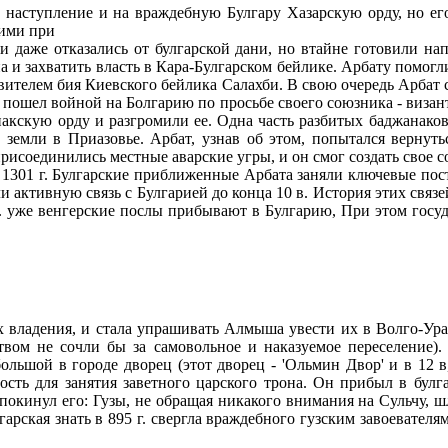
а наступление и на враждебную Булгару Хазарскую орду, но е
тими при
 даже отказались от булгарской дани, но втайне готовили на
и захватить власть в Кара-Булгарском бейлике. Арбату помогли
авителем бия Киевского бейлика Салахби. В свою очередь Арбат 
гров пошел войной на Болгарию по просьбе своего союзника - виза
накскую орду и разгромили ее. Одна часть разбитых баджанаков 
 земли в Приазовье. Арбат, узнав об этом, попытался вернут
рисоединились местные аварские угры, и он смог создать свое с
 1301 г. Булгарские приближенные Арбата заняли ключевые пост
и активную связь с Булгарией до конца 10 в. История этих связ
 в. уже венгерские послы прибывают в Булгарию, При этом госу
их владения, и стала упрашивать Алмыша увести их в Волго-Ур
вом не сочли бы за самовольное и наказуемое переселение).
ольшой в городе дворец (этот дворец - 'Ольмин Двор' и в 12 
сть для занятия заветного царского трона. Он прибыл в булга
окинул его: Гузы, не обращая никакого внимания на Сульчу, ш
рская знать в 895 г. свергла враждебного гузским завоевателям