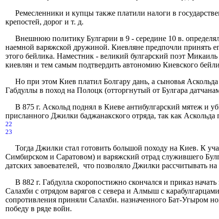
Ремесленники и купцы также платили налоги в государственн
крепостей, дорог и т. д.
Внешнюю политику Булгарии в 9 - середине 10 в. определяло
наемной варяжской дружиной. Киевляне предпочли принять его
этого бейлика. Наместник - великий булгарский поэт Микаиль 
киевлян и тем самым подтвердить автономию Киевского бейлика
Но при этом Киев платил Болгару дань, а сыновья Аскольда 
Габдуллы в поход на Полоцк (отторгнутый от Булгара датчанам
В 875 г. Аскольд поднял в Киеве антибулгарский мятеж и 
присланного Джилки баджанакского отряда, так как Аскольда 
22
23
Тогда Джилки стал готовить большой походу на Киев. К уч
Симбирском и Саратовом) и варяжский отрад служившего Булга
датских завоевателей, что позволяло Джилки рассчитывать на 
В 882 г. Габдулла скоропостижно скончался и приказ начат
Салахби с отрядом варягов с севера и Алмыш с карабулгарцам
сопротивления приняли Салахби. назначенного Бат-Угыром но
победу в ряде войн.