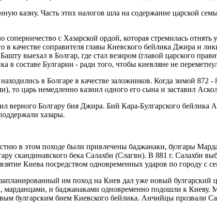
ую казну. Часть этих налогов шла на содержание царской семьи 
 соперничество с Хазарской ордой, которая стремилась отнять у
 в качестве соправителя главы Киевского бейлика Джира и ликв
Башту выехал в Болгар, где стал везиром (главой царского пра
 в составе Булгарии - ради того, чтобы киевляне не переметнул
находились в Болгаре в качестве заложников. Когда зимой 872 - 
и), то царь немедленно казнил одного его сына и заставил Аск
убил верного Болгару бия Джира. Бий Кара-Булгарского бейлика
поддержали хазары.
астию в этом походе были привлечены баджанаки, булгары Марда
ру скандинавского бека Салахби (Слагви). В 881 г. Салахби выб
взятие Киева посредством одновременных ударов по городу с сев
ь запланированный им поход на Киев дал уже новый булгарский 
и, марданцами, и баджанаками одновременно подошли к Киеву. Мя
вым булгарским бием Киевского бейлика. Анчийцы прозвали Сал