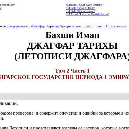
n chronology
M.Bashtu "Shan Kyzy Dastany"
re
Kul Gali "Book of Huns"
Kul Gali "Tale of Joseph"
Kul Ashraf "Letter to Turkish Sultan"
рихы Содержание
·
Джагфар Тарихы Предисловие
·
Том 1
·
Том 1 Приложения
Бахши Иман
ДЖАГФАР ТАРИХЫ
(ЛЕТОПИСИ ДЖАГФАРА
Том 2 Часть 1
УЛГАРСКОЕ ГОСУДАРСТВО ПЕРИОДА 1 ЭМИРАТА (
ликации.
азом проверена, и содержит опечатки и ошибки за которые я из
си.
иям Летописи и представляют взгляды ее авторов, которые могу