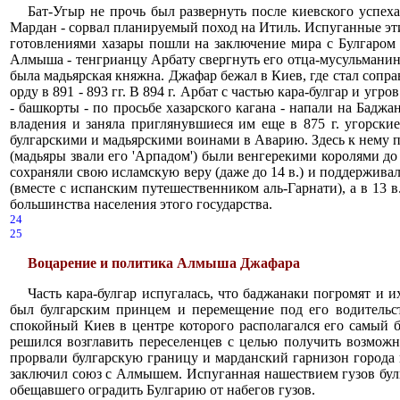
Бат-Угыр не прочь был развернуть после киевского успех
Мардан - сорвал планируемый поход на Итиль. Испуганные э
готовлениями хазары пошли на заключение мира с Булгаром и
Алмыша - тенгрианцу Арбату свергнуть его отца-мусульманина 
была мадьярская княжна. Джафар бежал в Киев, где стал сопр
орду в 891 - 893 гг. В 894 г. Арбат с частью кара-булгар и у
- башкорты - по просьбе хазарского кагана - напали на Баджа
владения и заняла приглянувшиеся им еще в 875 г. угорские
булгарскими и мадьярскими воинами в Аварию. Здесь к нему п
(мадьяры звали его 'Арпадом') были венгерекими королями до
сохраняли свою исламскую веру (даже до 14 в.) и поддерживал
(вместе с испанским путешественником аль-Гарнати), а в 13
большинства населения этого государства.
24
25
Воцарение и политика Алмыша Джафара
Часть кара-булгар испугалась, что баджанаки погромят и 
был булгарским принцем и перемещение под его водительст
спокойный Киев в центре которого располагался его самый б
решился возглавить переселенцев с целью получить возможно
прорвали булгарскую границу и марданский гарнизон города п
заключил союз с Алмышем. Испуганная нашествием гузов булга
обещавшего оградить Булгарию от набегов гузов.